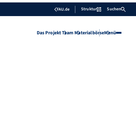
Struktur
Suchen
FAU.de
Das Projekt
Team
Materialbörse
Menü