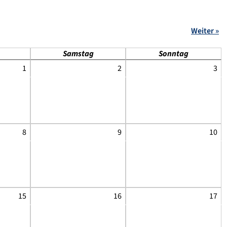
Weiter »
Samstag
Sonntag
1
2
3
8
9
10
15
16
17