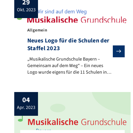
29
okt. 2023
Allgemein
Neues Logo für die Schulen der
Staffel 2023
„Musikalische Grundschule Bayern – Gemeinsam auf de
„Musikalische Grundschule Bayern –
Gemeinsam auf dem Weg“ – Ein neues
Logo wurde eigens für die 11 Schulen in
Mittelfranken und die 14 Schulen in
Niederbayern entworfen, die sich in
diesem Herbst sehr engagiert dem Projekt
04
„Musikalische Grundschulen Bayern“
angeschlossen haben. Wir sind begeistert,
apr. 2023
euch in unserem Team zu haben und
freuen uns darauf, mit […]