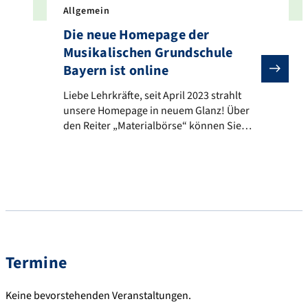
Allgemein
Die neue Homepage der
Musikalischen Grundschule
Bayern ist online
Liebe Lehrkräfte, seit April 2023 strahlt unsere Ho
Liebe Lehrkräfte, seit April 2023 strahlt
unsere Homepage in neuem Glanz! Über
den Reiter „Materialbörse“ können Sie
sich für unsere neue Cloud anmelden, in
der Sie Material teilen und herunterladen
können. Bei Wünschen oder Anregungen
kontaktieren Sie gerne unsere
Projektmitarbeiterinnen Alexandra Dilger
(alexandra.dilger@fau.de) und Anke
Scharrer (anke.scharrer@fau.de). Viele
Grüße Ihr Team der Musikalischen
Termine
Grundschule Bayern
Keine bevorstehenden Veranstaltungen.