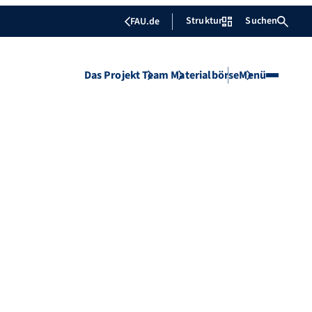
Struktur
Suchen
FAU.de
Das Projekt
Team
Materialbörse
Menü